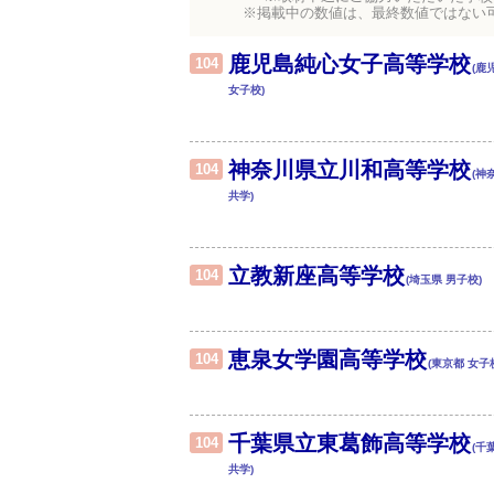
※掲載中の数値は、最終数値ではない
鹿児島純心女子高等学校
104
(鹿
女子校)
神奈川県立川和高等学校
104
(神
共学)
立教新座高等学校
104
(埼玉県 男子校)
恵泉女学園高等学校
104
(東京都 女子
千葉県立東葛飾高等学校
104
(千
共学)