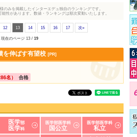
様のみを掲載したインターエデュ独自のランキングです。
可能性があります。数値・ランキングは順次変動いたします。
12
13
14
15
16
17
次»
現在のページ 13 /
19
績を伸ばす有望校
[PR]
286名）
合格
医学
部
医学部医学科
医学部医学科
医学
国公立
私立
科