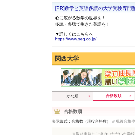
関西大学
合格数順
かな順
合格数順
表示形式：合格数（現役合格数）
※現役合格
※取材申込にご協力いただいた学校