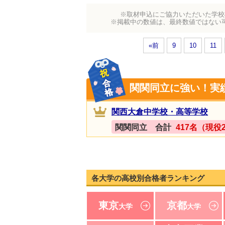
※取材申込にご協力いただいた学校
※掲載中の数値は、最終数値ではない
«前
9
10
11
関関同立に強い！実
関西大倉中学校・高等学校
関関同立 合計
417名（現役
各大学の高校別合格者ランキング
東京
京都
大学
大学