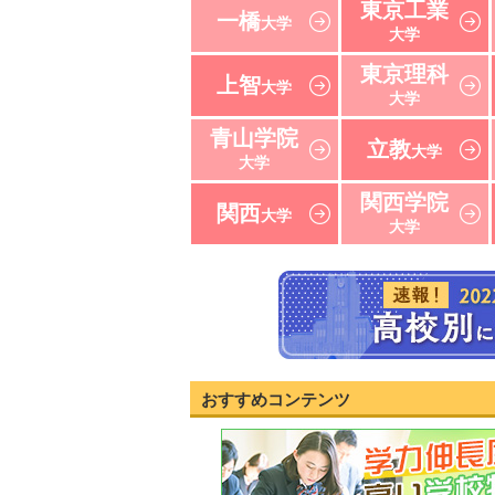
東京工業
一橋
大学
大学
東京理科
上智
大学
大学
青山学院
立教
大学
大学
関西学院
関西
大学
大学
おすすめコンテンツ