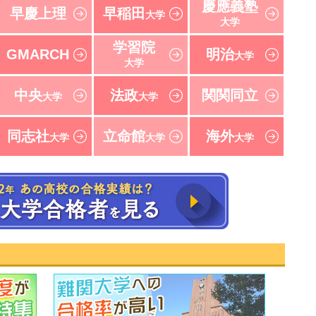
慶應義塾
早慶上理
早稲田
大学
大学
学習院
GMARCH
明治
大学
大学
中央
法政
関関同立
大学
大学
同志社
立命館
海外
大学
大学
大学
速報！2022年 東