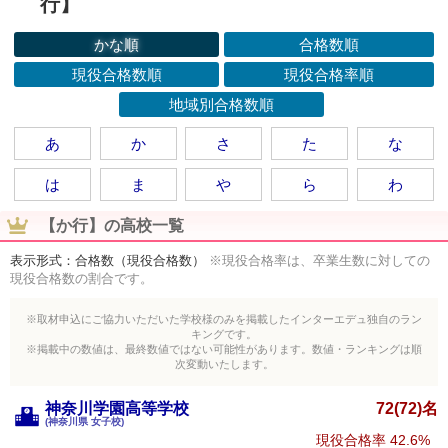
行】
かな順
合格数順
現役合格数順
現役合格率順
地域別合格数順
あ
か
さ
た
な
は
ま
や
ら
わ
【か行】の高校一覧
表示形式：合格数（現役合格数）
※現役合格率は、卒業生数に対しての
現役合格数の割合です。
※取材申込にご協力いただいた学校様のみを掲載したインターエデュ独自のラン
キングです。
※掲載中の数値は、最終数値ではない可能性があります。数値・ランキングは順
次変動いたします。
神奈川学園高等学校
72(72)名
(神奈川県 女子校)
現役合格率
42.6%