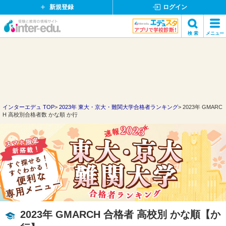
新規登録
ログイン
イ
検 索
メニュー
ン
閉
検索
タ
じ
ー
る
エ
デ
ュ・
ド
インターエデュ TOP
2023年 東大・京大・難関大学合格者ランキング
2023年 GMARC
H 高校別合格者数 かな順 か行
ッ
ト
コ
ム
2023年 GMARCH 合格者 高校別 かな順【か