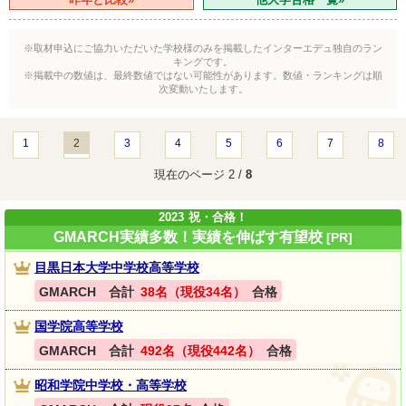
※取材申込にご協力いただいた学校様のみを掲載したインターエデュ独自のラン
キングです。
※掲載中の数値は、最終数値ではない可能性があります。数値・ランキングは順
次変動いたします。
1
2
3
4
5
6
7
8
現在のページ 2 /
8
2023
祝・合格！
GMARCH実績多数！実績を伸ばす有望校
[PR]
目黒日本大学中学校高等学校
GMARCH 合計
38名（現役34名）
合格
国学院高等学校
GMARCH 合計
492名（現役442名）
合格
昭和学院中学校・高等学校