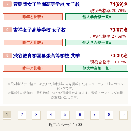
豊島岡女子学園高等学校 女子校
74(69)名
7
現役合格率
20.78%
昨年と比較»
他大学合格一覧»
吉祥女子高等学校 女子校
70(67)名
9
現役合格率
27.69%
昨年と比較»
他大学合格一覧»
渋谷教育学園幕張高等学校 共学
70(39)名
9
現役合格率
11.17%
昨年と比較»
他大学合格一覧»
※取材申込にご協力いただいた学校様のみを掲載したインターエデュ独自のラン
キングです。
※掲載中の数値は、最終数値ではない可能性があります。数値・ランキングは順
次変動いたします。
1
2
3
4
5
6
7
8
9
現在のページ 1 /
33