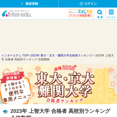
新規登録
ログイン
イ
検 索
メニュー
ン
閉
検索
タ
じ
ー
る
エ
デ
ュ・
ド
インターエデュ TOP
2023年 東大・京大・難関大学合格者ランキング
2023年 上智大
学 合格者 高校別ランキング 合格数順
ッ
ト
コ
ム
2023年 上智大学 合格者 高校別ランキング