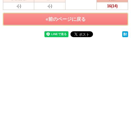
-(-)
-(-)
16(14)
«前のページに戻る