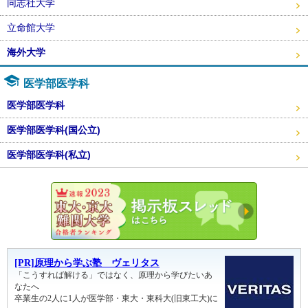
同志社大学
立命館大学
海外大学
医学部医学科
医学部医学科
医学部医学科(国公立)
医学部医学科(私立)
東大・京