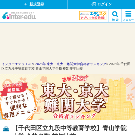
新規登録
ログイン
イ
検 索
メニュー
ン
閉
検索
タ
じ
ー
る
エ
デ
ュ・
ド
インターエデュ TOP
2023年 東大・京大・難関大学合格者ランキング
2023年 千代田
区立九段中等教育学校 青山学院大学合格者数 昨年比較
ッ
ト
コ
ム
【千代田区立九段中等教育学校】青山学院