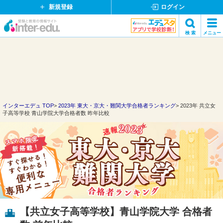
新規登録
ログイン
イ
検 索
メニュー
ン
閉
検索
タ
じ
ー
る
エ
デ
ュ・
ド
インターエデュ TOP
2023年 東大・京大・難関大学合格者ランキング
2023年 共立女
子高等学校 青山学院大学合格者数 昨年比較
ッ
ト
コ
ム
【共立女子高等学校】青山学院大学 合格者