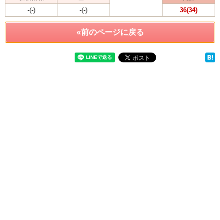
-(-)
-(-)
36(34)
«前のページに戻る