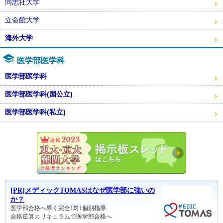
同志社大学
立命館大学
海外大学
医学部医学科
医学部医学科
医学部医学科(国公立)
医学部医学科(私立)
東大・京