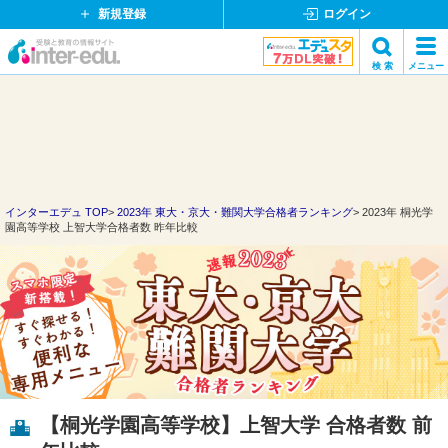
新規登録
ログイン
イ
検 索
メニュー
ン
閉
検索
タ
じ
ー
る
エ
デ
ュ・
ド
インターエデュ TOP
2023年 東大・京大・難関大学合格者ランキング
2023年 桐光学
園高等学校 上智大学合格者数 昨年比較
ッ
ト
コ
ム
【桐光学園高等学校】上智大学 合格者数 前