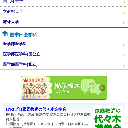
同志社大学
立命館大学
海外大学
医学部医学科
医学部医学科
医学部医学科(国公立)
医学部医学科(私立)
東大・京