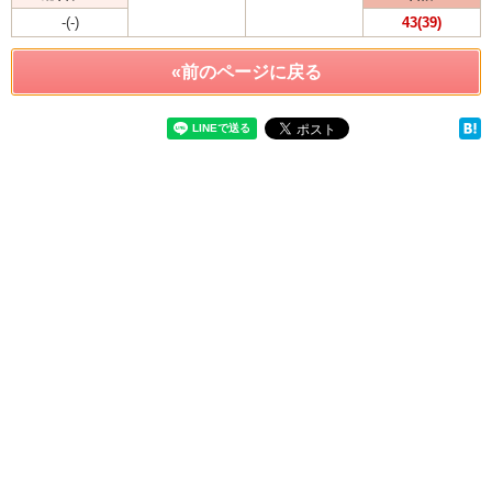
-(-)
43(39)
«前のページに戻る