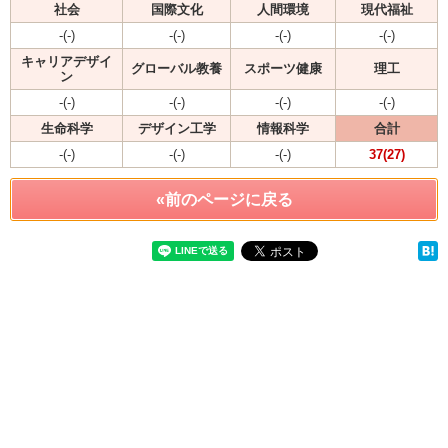
社会
国際文化
人間環境
現代福祉
-(-)
-(-)
-(-)
-(-)
キャリアデザイ
グローバル教養
スポーツ健康
理工
ン
-(-)
-(-)
-(-)
-(-)
生命科学
デザイン工学
情報科学
合計
-(-)
-(-)
-(-)
37(27)
«前のページに戻る