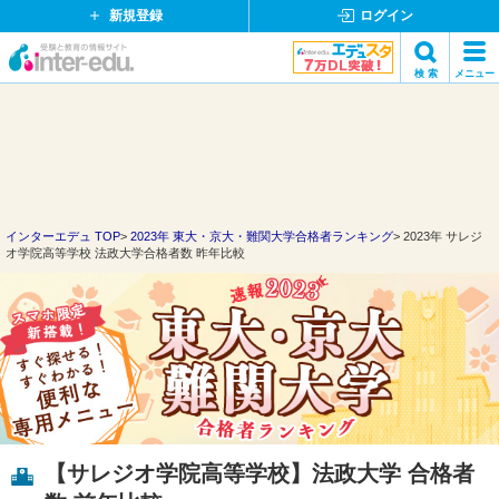
新規登録
ログイン
イ
検 索
メニュー
ン
閉
検索
タ
じ
ー
る
エ
デ
ュ・
ド
インターエデュ TOP
2023年 東大・京大・難関大学合格者ランキング
2023年 サレジ
オ学院高等学校 法政大学合格者数 昨年比較
ッ
ト
コ
ム
【サレジオ学院高等学校】法政大学 合格者