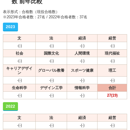
数 前年比較
表示形式：合格数（現役合格数）
※2023年合格者数：27名 / 2022年合格者数：37名
2023
文
法
経済
経営
-(-)
-(-)
-(-)
-(-)
社会
国際文化
人間環境
現代福祉
-(-)
-(-)
-(-)
-(-)
キャリアデザイ
グローバル教養
スポーツ健康
理工
ン
-(-)
-(-)
-(-)
-(-)
生命科学
デザイン工学
情報科学
合計
-(-)
-(-)
-(-)
27(19)
2022
文
法
経済
経営
-(-)
-(-)
-(-)
-(-)