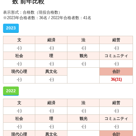
数 前年比較
表示形式：合格数（現役合格数）
※2023年合格者数：36名 / 2022年合格者数：41名
2023
文
経済
法
経営
-(-)
-(-)
-(-)
-(-)
社会
理
観光
コミュニティ
-(-)
-(-)
-(-)
-(-)
現代心理
異文化
合計
-(-)
-(-)
36(31)
2022
文
経済
法
経営
-(-)
-(-)
-(-)
-(-)
社会
理
観光
コミュニティ
-(-)
-(-)
-(-)
-(-)
現代心理
異文化
合計