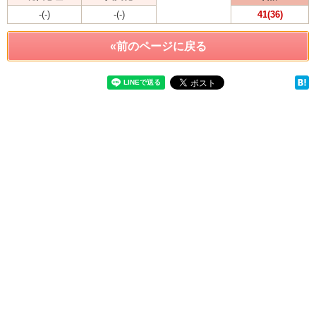
-(-)
-(-)
41(36)
«前のページに戻る