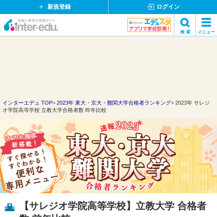
新規登録
ログイン
イ
検 索
メニュー
ン
閉
検索
タ
じ
ー
る
エ
デ
ュ・
ド
インターエデュ TOP
2023年 東大・京大・難関大学合格者ランキング
2023年 サレジ
オ学院高等学校 立教大学合格者数 昨年比較
ッ
ト
コ
ム
【サレジオ学院高等学校】立教大学 合格者