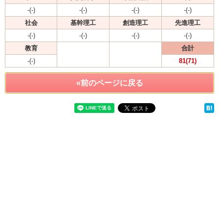
-(-)
-(-)
-(-)
-(-)
社会
基幹理工
創造理工
先進理工
-(-)
-(-)
-(-)
-(-)
教育
合計
-(-)
81(71)
«前のページに戻る