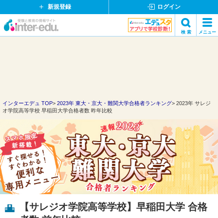
新規登録
ログイン
イ
検 索
メニュー
ン
閉
検索
タ
じ
ー
る
エ
デ
ュ・
ド
インターエデュ TOP
2023年 東大・京大・難関大学合格者ランキング
2023年 サレジ
オ学院高等学校 早稲田大学合格者数 昨年比較
ッ
ト
コ
ム
【サレジオ学院高等学校】早稲田大学 合格