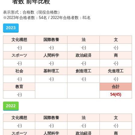
者数 前年比較
表示形式：合格数（現役合格数）
※2023年合格者数：54名 / 2022年合格者数：81名
2023
文化構想
国際教養
法
文
-(-)
-(-)
-(-)
-(-)
スポーツ
人間科学
政治経済
商
-(-)
-(-)
-(-)
-(-)
社会
基幹理工
創造理工
先進理工
-(-)
-(-)
-(-)
-(-)
教育
合計
-(-)
54(45)
2022
文化構想
国際教養
法
文
-(-)
-(-)
-(-)
-(-)
スポーツ
人間科学
政治経済
商