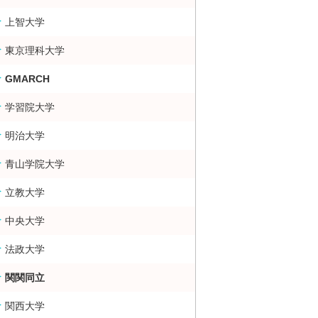
上智大学
大・難関大学合格者数ランキング 掲示板
東京理科大学
GMARCH
学習院大学
明治大学
青山学院大学
立教大学
中央大学
法政大学
関関同立
関西大学