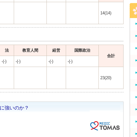
14(14)
法
教育人間
経営
国際政治
合計
-(-)
-(-)
-(-)
-(-)
23(20)