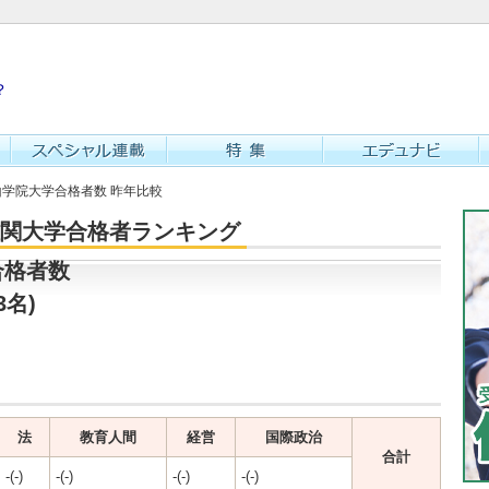
？
青山学院大学合格者数 昨年比較
・難関大学合格者ランキング
合格者数
3名)
法
教育人間
経営
国際政治
合計
-(-)
-(-)
-(-)
-(-)