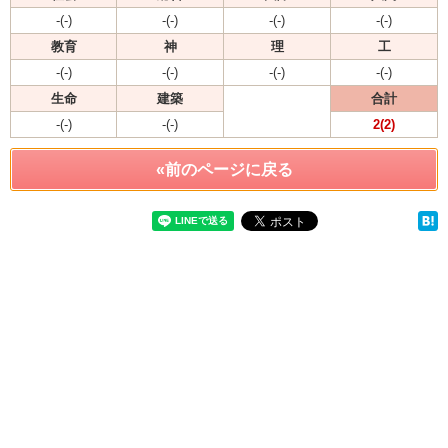
-(-)
-(-)
-(-)
-(-)
教育
神
理
工
-(-)
-(-)
-(-)
-(-)
生命
建築
合計
-(-)
-(-)
2(2)
«前のページに戻る