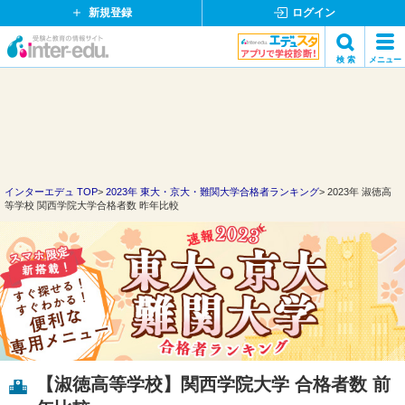
新規登録
ログイン
イ
検 索
メニュー
ン
閉
検索
タ
じ
ー
る
エ
デ
ュ・
ド
インターエデュ TOP
2023年 東大・京大・難関大学合格者ランキング
2023年 淑徳高
等学校 関西学院大学合格者数 昨年比較
ッ
ト
コ
ム
【淑徳高等学校】関西学院大学 合格者数 前