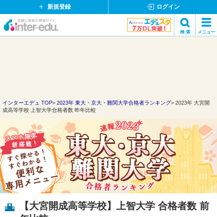
新規登録
ログイン
イ
検 索
メニュー
ン
閉
検索
タ
じ
ー
る
エ
デ
ュ・
ド
インターエデュ TOP
2023年 東大・京大・難関大学合格者ランキング
2023年 大宮開
成高等学校 上智大学合格者数 昨年比較
ッ
ト
コ
ム
【大宮開成高等学校】上智大学 合格者数 前