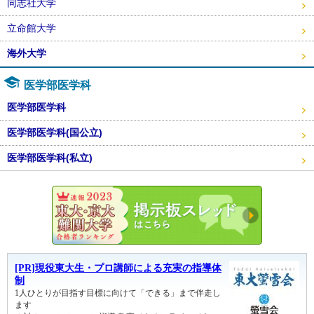
同志社大学
立命館大学
海外大学
医学部医学科
医学部医学科
医学部医学科(国公立)
医学部医学科(私立)
東大・京