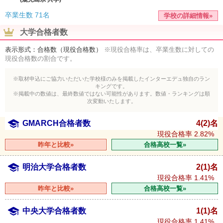
卒業生数
71名
学校の詳細情報»
大学合格者数
表示形式：合格数（現役合格数）
※現役合格率は、卒業生数に対しての
現役合格数の割合です。
※取材申込にご協力いただいた学校様のみを掲載したインターエデュ独自のラン
キングです。
※掲載中の数値は、最終数値ではない可能性があります。数値・ランキングは順
次変動いたします。
GMARCH合格者数
4(2)名
現役合格率
2.82%
昨年と比較»
合格高校一覧»
明治大学合格者数
2(1)名
現役合格率
1.41%
昨年と比較»
合格高校一覧»
中央大学合格者数
1(1)名
現役合格率
1.41%