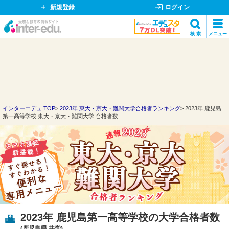
新規登録
ログイン
イ
検 索
メニュー
ン
閉
検索
タ
じ
ー
る
エ
デ
ュ・
ド
インターエデュ TOP
2023年 東大・京大・難関大学合格者ランキング
2023年 鹿児島
第一高等学校 東大・京大・難関大学 合格者数
ッ
ト
コ
ム
2023年 鹿児島第一高等学校の大学合格者数
(鹿児島県 共学)