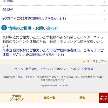
2013年
2012年
2003年～2011年
(PC用表示に切り替わります)
情報のご提供・お問い合わせ
取材申込にご協力いただいた学校様のみを掲載したインターエデュ
独自のランキング速報のため、数値・ランキングは順次変動いたし
ます。
※本企画の取材にご協力いただける学校関係者様は、こちらよりご
連絡ください。
(PC用表示に切り替わります)
ページトップへ
ホーム
利用規約
プライバシーポリシー
ヘルプ
会社概要
掲載の記事・写真・イラスト・独自調査データなど、すべてのコンテンツの無断複写・転載・
公衆送信等を禁じます。
Copyright © inter-edu.com Co.,Ltd.
特集
東大
大学別
学力伸長度が高い学校
Menu
高校一覧
特集
ランキング
特集
難関大への合格率が高い学校
京大