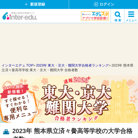
新規登録
ログイン
イ
検 索
メニュー
ン
閉
検索
タ
じ
ー
る
エ
デ
ュ・
ド
インターエデュ TOP
2023年 東大・京大・難関大学合格者ランキング
2023年 熊本県
立済々黌高等学校 東大・京大・難関大学 合格者数
ッ
ト
コ
ム
2023年 熊本県立済々黌高等学校の大学合格