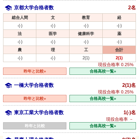
京都大学合格者数
2名
総合人間
文
教育
経
-(-)
-(-)
-(-)
-(-)
法
医学
健康科学
薬
-(-)
-(-)
-(-)
-(-)
農
理
工
合計
-(-)
-(-)
2(1)
2(1)
現役合格率
0.25%
昨年と比較»
合格高校一覧»
一橋大学合格者数
2(1)名
現役合格率
0.25%
昨年と比較»
合格高校一覧»
東京工業大学合格者数
1(-)名
現役合格率
－
昨年と比較
合格高校一覧»