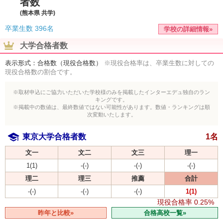
者数
(熊本県 共学)
卒業生数
396名
学校の詳細情報»
大学合格者数
表示形式：合格数（現役合格数）
※現役合格率は、卒業生数に対しての
現役合格数の割合です。
※取材申込にご協力いただいた学校様のみを掲載したインターエデュ独自のラン
キングです。
※掲載中の数値は、最終数値ではない可能性があります。数値・ランキングは順
次変動いたします。
東京大学合格者数
1名
文一
文二
文三
理一
1(1)
-(-)
-(-)
-(-)
理二
理三
推薦
合計
-(-)
-(-)
-(-)
1(1)
現役合格率
0.25%
昨年と比較»
合格高校一覧»