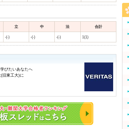
立
中
法
合計
-(-)
-(-)
-(-)
1(1)
2023年 東大・京