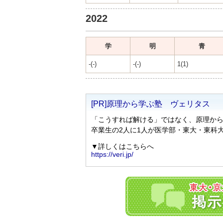
2022
学
明
青
-(-)
-(-)
1(1)