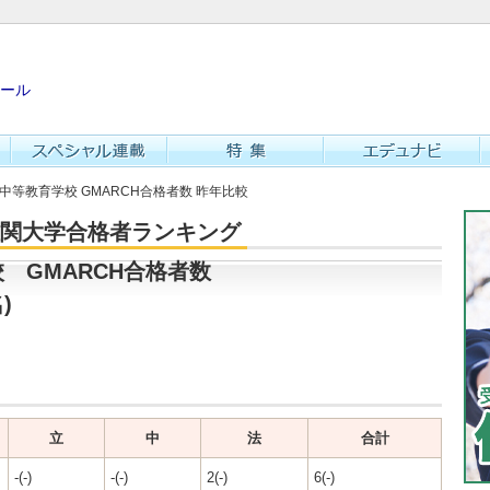
ール
属中等教育学校 GMARCH合格者数 昨年比較
・難関大学合格者ランキング
 GMARCH合格者数
)
立
中
法
合計
-(-)
-(-)
2(-)
6(-)