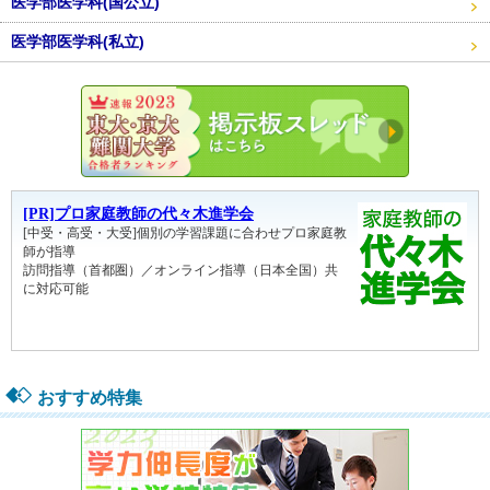
医学部医学科(国公立)
医学部医学科(私立)
東大・京
おすすめ特集