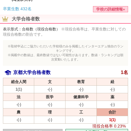
卒業生数
432名
学校の詳細情報»
大学合格者数
表示形式：合格数（現役合格数）
※現役合格率は、卒業生数に対しての
現役合格数の割合です。
※取材申込にご協力いただいた学校様のみを掲載したインターエデュ独自のラン
キングです。
※掲載中の数値は、最終数値ではない可能性があります。数値・ランキングは順
次変動いたします。
京都大学合格者数
1名
総合人間
文
教育
経
1(1)
-(-)
-(-)
-(-)
法
医学
健康科学
薬
-(-)
-(-)
-(-)
-(-)
農
理
工
合計
-(-)
-(-)
-(-)
1(1)
現役合格率
0.23%