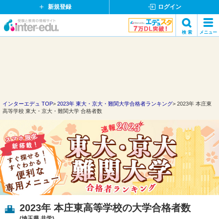
新規登録
ログイン
イ
検 索
メニュー
ン
閉
検索
タ
じ
ー
る
エ
デ
ュ・
ド
インターエデュ TOP
2023年 東大・京大・難関大学合格者ランキング
2023年 本庄東
高等学校 東大・京大・難関大学 合格者数
ッ
ト
コ
ム
2023年 本庄東高等学校の大学合格者数
(埼玉県 共学)