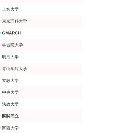
上智大学
大・難関大学合格者数ランキング 掲示板
東京理科大学
GMARCH
学習院大学
明治大学
青山学院大学
立教大学
中央大学
法政大学
関関同立
関西大学