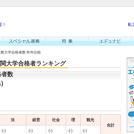
育！
私
 立教大学合格者数 昨年比較
・難関大学合格者ランキング
格者数
)
法
経営
社会
理
観光
合計
-(-)
-(-)
-(-)
-(-)
-(-)