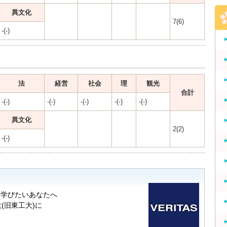
異文化
7(6)
-(-)
法
経営
社会
理
観光
合計
-(-)
-(-)
-(-)
-(-)
-(-)
異文化
2(2)
-(-)