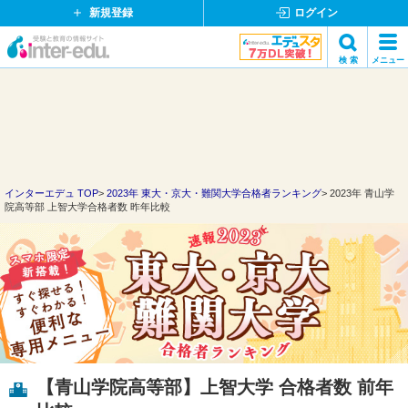
新規登録
ログイン
イ
検 索
メニュー
ン
閉
検索
タ
じ
ー
る
エ
デ
ュ・
ド
インターエデュ TOP
2023年 東大・京大・難関大学合格者ランキング
2023年 青山学
院高等部 上智大学合格者数 昨年比較
ッ
ト
コ
ム
【青山学院高等部】上智大学 合格者数 前年