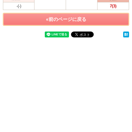
-(-)
7(3)
«前のページに戻る