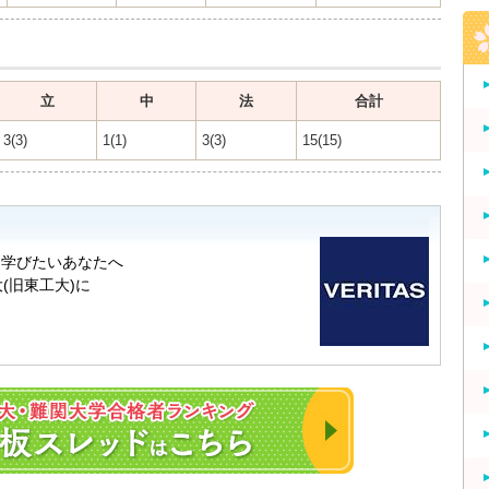
立
中
法
合計
3(3)
1(1)
3(3)
15(15)
2023年 東大・京