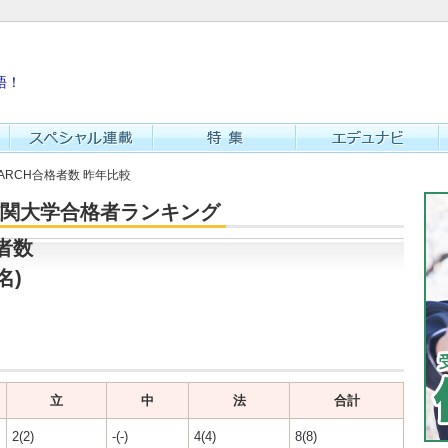
語！
MARCH合格者数 昨年比較
・難関大学合格者ランキング
者数
名)
立
中
法
合計
2(2)
-(-)
4(4)
8(8)