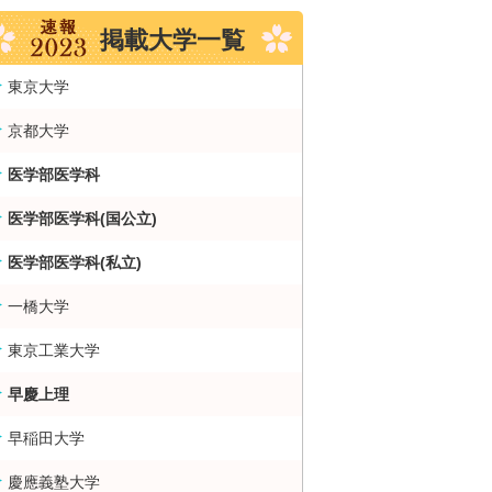
掲載大学一覧
東京大学
京都大学
医学部医学科
医学部医学科(国公立)
医学部医学科(私立)
一橋大学
東京工業大学
早慶上理
大・難関大学合格者数ランキング 掲示板
早稲田大学
慶應義塾大学