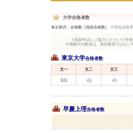
大学合格者数
表示形式：合格数（現役合格数）
※現役合格
※取材申込にご協力いただいた学校
※掲載中の数値は、最終数値ではない
東京大学
合格者数
文一
文二
文三
1(1)
-(-)
-(-)
早慶上理
合格者数