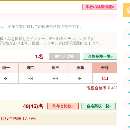
学校の詳細情報»
率は、卒業生数に対しての現役合格数の割合です。
様のみを掲載したインターエデュ独自のランキングです。
可能性があります。数値・ランキングは順次変動いたします。
1名
昨年と比較
合格高校一覧»
理一
理二
理三
推薦
合計
-(-)
-(-)
-(-)
-(-)
1(1)
現役合格率
0.4%
48(45)名
昨年と比較»
合格高校一覧»
現役合格率
17.79%