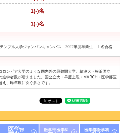
1(-)名
1(-)名
、テンプル大学ジャンパンキャンパス 2022年度卒業生 １名合格
コロンビア大学のような国内外の最難関大学、筑波大・横浜国立
の進学者数が増えました。国公立大・早慶上理・MARCH・医学部医
超え、昨年度に次ぐ多さです。
医学
部
医学部医学科
医学部医学科