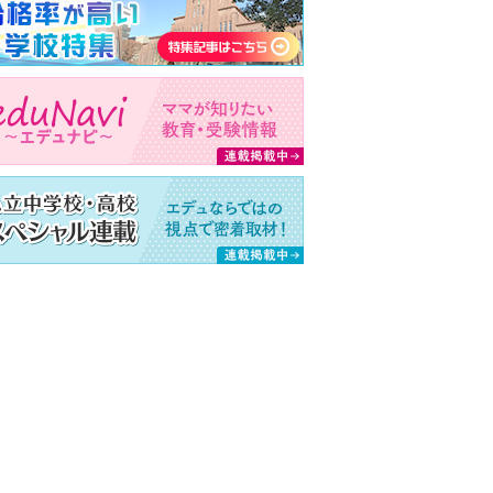
大・京大・難関大学合格者ランキング あの高校の実績は？ 掲載高校一覧を見る