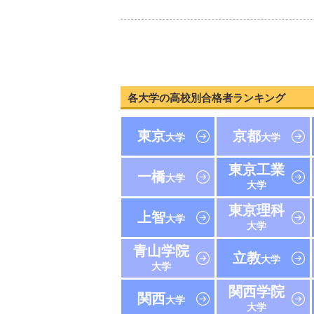
各大学の高校別合格者ランキング
東京
京都
大学
大学
東京工業
一橋
大学
大学
東京理科
上智
大学
大学
青山学院
立教
大学
大学
関西学院
関西
大学
大学