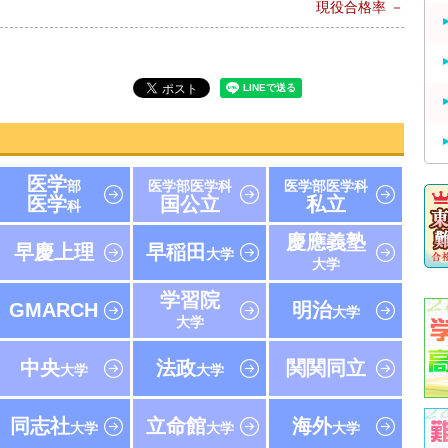
現役合格率
－
医学
部
医学部医学科
医学部医学科
医学
国公立
私立
科
慶應義塾
早慶上理
早稲田
大学
大学
学習院
GMARCH
明治
大学
大学
中央
法政
関関同立
大学
大学
同志社
立命館
海外
大学
大学
大学