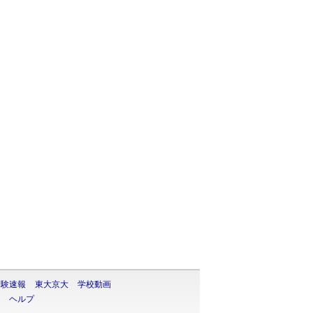
大・難関大学合格者数ランキング 掲示板
受験速報
東大京大
学校動画
ヘルプ