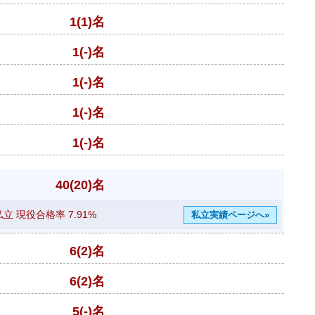
1(1)名
1(-)名
1(-)名
1(-)名
1(-)名
40(20)名
私立 現役合格率
7.91%
私立実績ページへ»
6(2)名
6(2)名
5(-)名