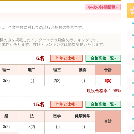
学校の詳細情報»
率は、卒業生数に対しての現役合格数の割合です。
様のみを掲載したインターエデュ独自のランキングです。
可能性があります。数値・ランキングは順次変動いたします。
6名
昨年と比較»
合格高校一覧»
理一
理二
理三
推薦
合計
3(2)
-(-)
2(2)
-(-)
6(5)
現役合格率
1.98%
15名
昨年と比較»
合格高校一覧»
経
法
医学
健康科学
合計
3(2)
3(2)
-(-)
-(-)