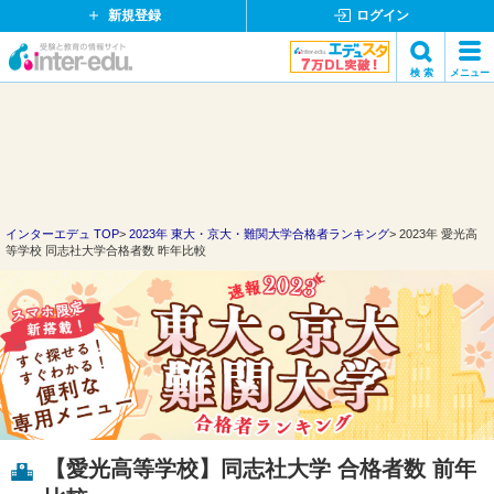
新規登録
ログイン
イ
検 索
メニュー
ン
閉
検索
タ
じ
ー
る
エ
デ
ュ・
ド
インターエデュ TOP
2023年 東大・京大・難関大学合格者ランキング
2023年 愛光高
等学校 同志社大学合格者数 昨年比較
ッ
ト
コ
ム
【愛光高等学校】同志社大学 合格者数 前年