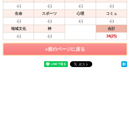
-(-)
-(-)
-(-)
-(-)
生命
スポーツ
心理
コミュ
-(-)
-(-)
-(-)
-(-)
地域文化
神
合計
-(-)
-(-)
34(25)
«前のページに戻る