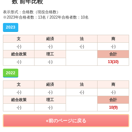
数 前年比較
表示形式：合格数（現役合格数）
※2023年合格者数：13名 / 2022年合格者数：10名
2023
文
経済
法
商
-(-)
-(-)
-(-)
-(-)
総合政策
理工
合計
-(-)
-(-)
13(10)
2022
文
経済
法
商
-(-)
-(-)
-(-)
-(-)
総合政策
理工
合計
-(-)
-(-)
10(9)
«前のページに戻る