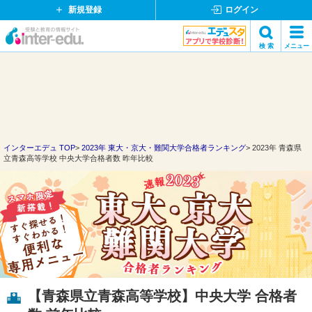
新規登録
ログイン
イ
検 索
メニュー
ン
閉
検索
タ
じ
ー
る
エ
デ
ュ・
ド
インターエデュ TOP
2023年 東大・京大・難関大学合格者ランキング
2023年 青森県
立青森高等学校 中央大学合格者数 昨年比較
ッ
ト
コ
ム
【青森県立青森高等学校】中央大学 合格者