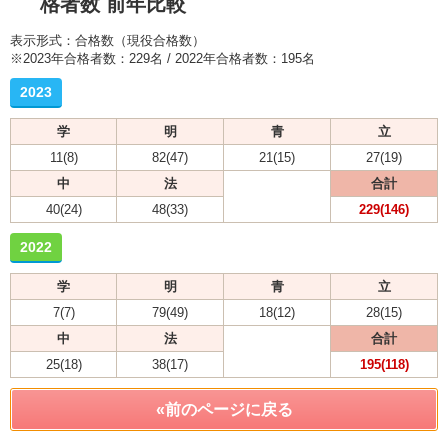
格者数 前年比較
表示形式：合格数（現役合格数）
※2023年合格者数：229名 / 2022年合格者数：195名
2023
学
明
青
立
11(8)
82(47)
21(15)
27(19)
中
法
合計
40(24)
48(33)
229(146)
2022
学
明
青
立
7(7)
79(49)
18(12)
28(15)
中
法
合計
25(18)
38(17)
195(118)
«前のページに戻る