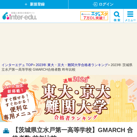
新規登録
ログイン
イ
検 索
メニュー
ン
閉
検索
タ
じ
ー
る
エ
デ
ュ・
ド
インターエデュ TOP
2023年 東大・京大・難関大学合格者ランキング
2023年 茨城県
立水戸第一高等学校 GMARCH合格者数 昨年比較
ッ
ト
コ
ム
【茨城県立水戸第一高等学校】GMARCH 合