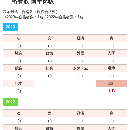
格者数 前年比較
表示形式：合格数（現役合格数）
※2023年合格者数：1名 / 2022年合格者数：1名
2023
法
文
経済
商
-(-)
-(-)
-(-)
-(-)
社会
政策
外国
人間
-(-)
-(-)
-(-)
-(-)
総合
社会
システム
環境
-(-)
-(-)
-(-)
-(-)
化学
合計
-(-)
1(1)
2022
法
文
経済
商
-(-)
-(-)
-(-)
-(-)
社会
政策
外国
人間