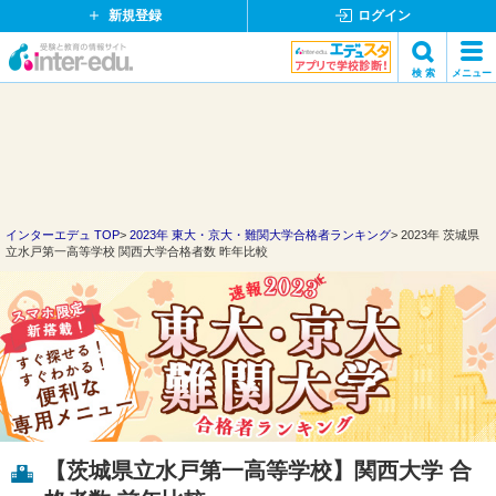
新規登録
ログイン
イ
検 索
メニュー
ン
閉
検索
タ
じ
ー
る
エ
デ
ュ・
ド
インターエデュ TOP
2023年 東大・京大・難関大学合格者ランキング
2023年 茨城県
立水戸第一高等学校 関西大学合格者数 昨年比較
ッ
ト
コ
ム
【茨城県立水戸第一高等学校】関西大学 合