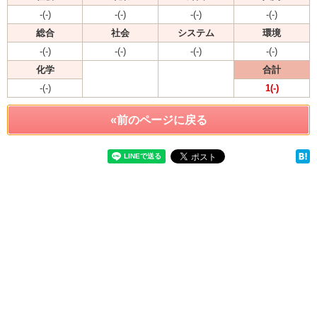
-(-)
-(-)
-(-)
-(-)
総合
社会
システム
環境
-(-)
-(-)
-(-)
-(-)
化学
合計
-(-)
1(-)
«前のページに戻る