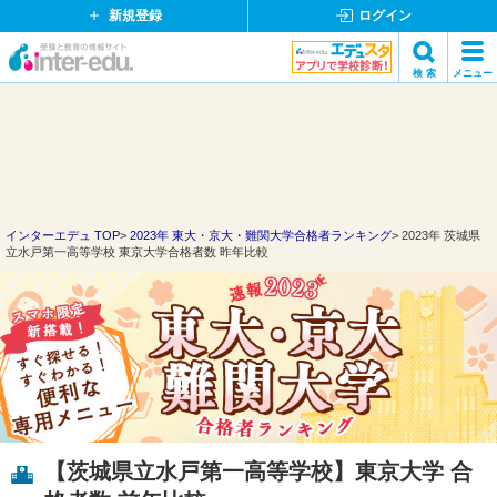
新規登録
ログイン
イ
検 索
メニュー
ン
閉
検索
タ
じ
ー
る
エ
デ
ュ・
ド
インターエデュ TOP
2023年 東大・京大・難関大学合格者ランキング
2023年 茨城県
立水戸第一高等学校 東京大学合格者数 昨年比較
ッ
ト
コ
ム
【茨城県立水戸第一高等学校】東京大学 合