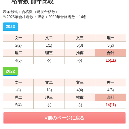
格者数 前年比較
表示形式：合格数（現役合格数）
※2023年合格者数：15名 / 2022年合格者数：14名
2023
文一
文二
文三
理一
2(2)
1(1)
5(3)
3(2)
理二
理三
推薦
合計
4(3)
-(-)
-(-)
15(11)
2022
文一
文二
文三
理一
-(-)
1(-)
4(4)
4(3)
理二
理三
推薦
合計
5(4)
-(-)
-(-)
14(11)
«前のページに戻る