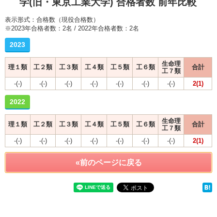
学(旧・東京工業大学) 合格者数 前年比較
表示形式：合格数（現役合格数）
※2023年合格者数：2名 / 2022年合格者数：2名
2023
生命理
理１類
工２類
工３類
工４類
工５類
工６類
合計
工７類
-(-)
-(-)
-(-)
-(-)
-(-)
-(-)
-(-)
2(1)
2022
生命理
理１類
工２類
工３類
工４類
工５類
工６類
合計
工７類
-(-)
-(-)
-(-)
-(-)
-(-)
-(-)
-(-)
2(1)
«前のページに戻る