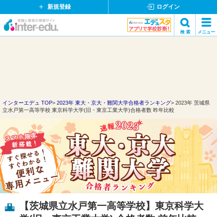
新規登録
ログイン
イ
検 索
メニュー
ン
閉
検索
タ
じ
ー
る
エ
デ
ュ・
ド
インターエデュ TOP
2023年 東大・京大・難関大学合格者ランキング
2023年 茨城県
立水戸第一高等学校 東京科学大学(旧・東京工業大学)合格者数 昨年比較
ッ
ト
コ
ム
【茨城県立水戸第一高等学校】東京科学大