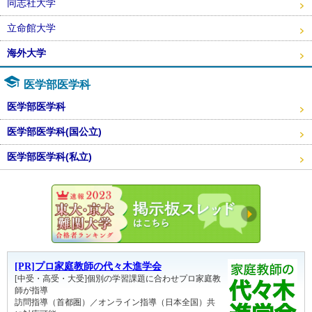
同志社大学
立命館大学
海外大学
医学部医学科
医学部医学科
医学部医学科(国公立)
医学部医学科(私立)
東大・京