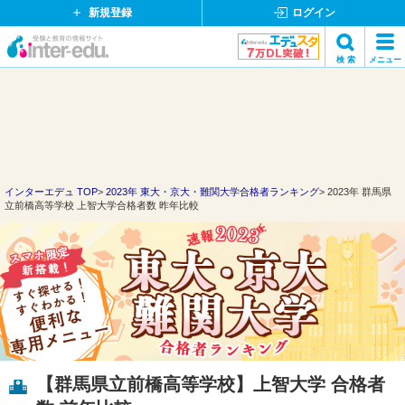
新規登録
ログイン
イ
検 索
メニュー
ン
閉
検索
タ
じ
ー
る
エ
デ
ュ・
ド
インターエデュ TOP
2023年 東大・京大・難関大学合格者ランキング
2023年 群馬県
立前橋高等学校 上智大学合格者数 昨年比較
ッ
ト
コ
ム
【群馬県立前橋高等学校】上智大学 合格者