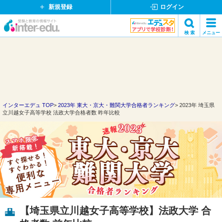
新規登録
ログイン
イ
検 索
メニュー
ン
閉
検索
タ
じ
ー
る
エ
デ
ュ・
ド
インターエデュ TOP
2023年 東大・京大・難関大学合格者ランキング
2023年 埼玉県
立川越女子高等学校 法政大学合格者数 昨年比較
ッ
ト
コ
ム
【埼玉県立川越女子高等学校】法政大学 合