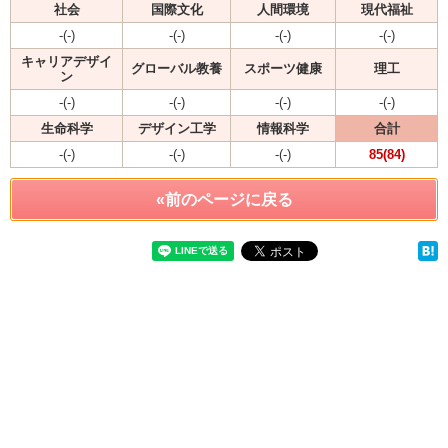
社会
国際文化
人間環境
現代福祉
-(-)
-(-)
-(-)
-(-)
キャリアデザイ
グローバル教養
スポーツ健康
理工
ン
-(-)
-(-)
-(-)
-(-)
生命科学
デザイン工学
情報科学
合計
-(-)
-(-)
-(-)
85(84)
«前のページに戻る