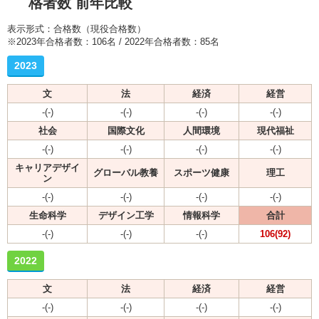
格者数 前年比較
表示形式：合格数（現役合格数）
※2023年合格者数：106名 / 2022年合格者数：85名
2023
文
法
経済
経営
-(-)
-(-)
-(-)
-(-)
社会
国際文化
人間環境
現代福祉
-(-)
-(-)
-(-)
-(-)
キャリアデザイ
グローバル教養
スポーツ健康
理工
ン
-(-)
-(-)
-(-)
-(-)
生命科学
デザイン工学
情報科学
合計
-(-)
-(-)
-(-)
106(92)
2022
文
法
経済
経営
-(-)
-(-)
-(-)
-(-)