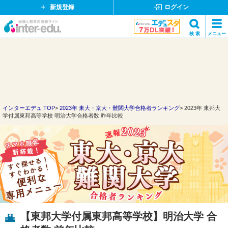
新規登録
ログイン
イ
検 索
メニュー
ン
閉
検索
タ
じ
ー
る
エ
デ
ュ・
ド
インターエデュ TOP
2023年 東大・京大・難関大学合格者ランキング
2023年 東邦大
学付属東邦高等学校 明治大学合格者数 昨年比較
ッ
ト
コ
ム
【東邦大学付属東邦高等学校】明治大学 合