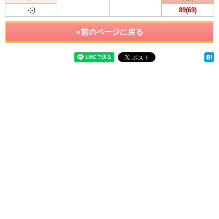
-(-)
89(69)
«前のページに戻る