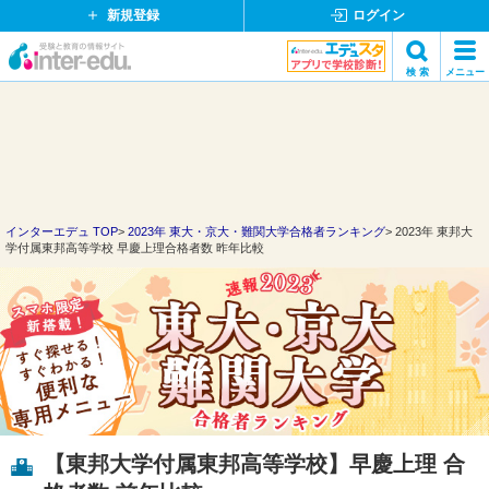
新規登録
ログイン
イ
検 索
メニュー
ン
閉
検索
タ
じ
ー
る
エ
デ
ュ・
ド
インターエデュ TOP
2023年 東大・京大・難関大学合格者ランキング
2023年 東邦大
学付属東邦高等学校 早慶上理合格者数 昨年比較
ッ
ト
コ
ム
【東邦大学付属東邦高等学校】早慶上理 合