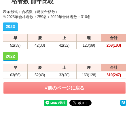
格者数 前年比較
表示形式：合格数（現役合格数）
※2023年合格者数：259名 / 2022年合格者数：310名
2023
早
慶
上
理
合計
52(39)
42(33)
42(32)
123(89)
259(193)
2022
早
慶
上
理
合計
63(56)
52(43)
32(20)
163(128)
310(247)
«前のページに戻る