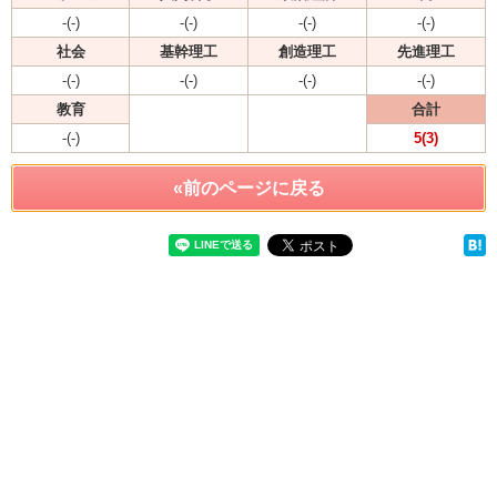
-(-)
-(-)
-(-)
-(-)
社会
基幹理工
創造理工
先進理工
-(-)
-(-)
-(-)
-(-)
教育
合計
-(-)
5(3)
«前のページに戻る