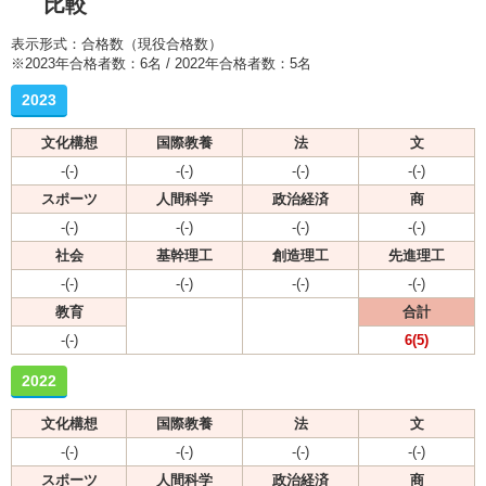
比較
表示形式：合格数（現役合格数）
※2023年合格者数：6名 / 2022年合格者数：5名
2023
文化構想
国際教養
法
文
-(-)
-(-)
-(-)
-(-)
スポーツ
人間科学
政治経済
商
-(-)
-(-)
-(-)
-(-)
社会
基幹理工
創造理工
先進理工
-(-)
-(-)
-(-)
-(-)
教育
合計
-(-)
6(5)
2022
文化構想
国際教養
法
文
-(-)
-(-)
-(-)
-(-)
スポーツ
人間科学
政治経済
商