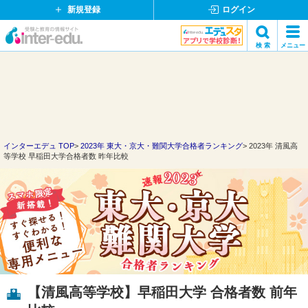
新規登録
ログイン
イ
検 索
メニュー
ン
閉
検索
タ
じ
ー
る
エ
デ
ュ・
ド
インターエデュ TOP
2023年 東大・京大・難関大学合格者ランキング
2023年 清風高
等学校 早稲田大学合格者数 昨年比較
ッ
ト
コ
ム
【清風高等学校】早稲田大学 合格者数 前年