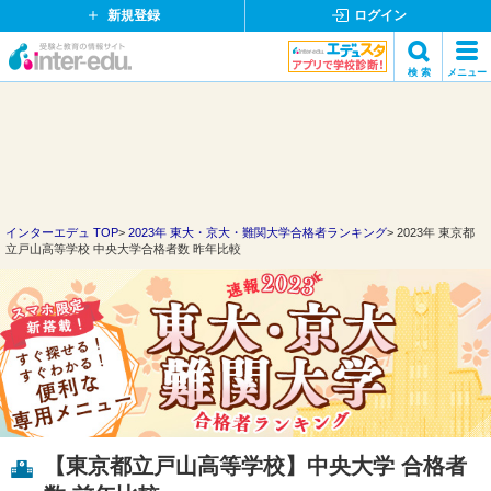
新規登録
ログイン
イ
検 索
メニュー
ン
閉
検索
タ
じ
ー
る
エ
デ
ュ・
ド
インターエデュ TOP
2023年 東大・京大・難関大学合格者ランキング
2023年 東京都
立戸山高等学校 中央大学合格者数 昨年比較
ッ
ト
コ
ム
【東京都立戸山高等学校】中央大学 合格者