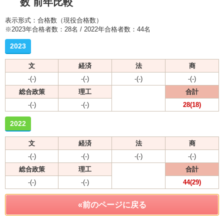
数 前年比較
表示形式：合格数（現役合格数）
※2023年合格者数：28名 / 2022年合格者数：44名
2023
文
経済
法
商
-(-)
-(-)
-(-)
-(-)
総合政策
理工
合計
-(-)
-(-)
28(18)
2022
文
経済
法
商
-(-)
-(-)
-(-)
-(-)
総合政策
理工
合計
-(-)
-(-)
44(29)
«前のページに戻る