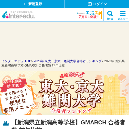
新規登録
ログイン
イ
検 索
メニュー
ン
閉
検索
タ
じ
ー
る
エ
デ
ュ・
ド
インターエデュ TOP
2023年 東大・京大・難関大学合格者ランキング
2023年 新潟県
立新潟高等学校 GMARCH合格者数 昨年比較
ッ
ト
コ
ム
【新潟県立新潟高等学校】GMARCH 合格者