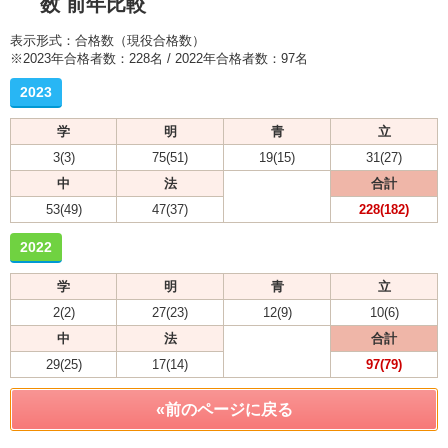
数 前年比較
表示形式：合格数（現役合格数）
※2023年合格者数：228名 / 2022年合格者数：97名
2023
学
明
青
立
3(3)
75(51)
19(15)
31(27)
中
法
合計
53(49)
47(37)
228(182)
2022
学
明
青
立
2(2)
27(23)
12(9)
10(6)
中
法
合計
29(25)
17(14)
97(79)
«前のページに戻る