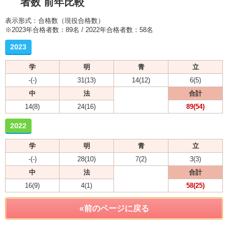
者数 前年比較
表示形式：合格数（現役合格数）
※2023年合格者数：89名 / 2022年合格者数：58名
2023
学
明
青
立
-(-)
31(13)
14(12)
6(5)
中
法
合計
14(8)
24(16)
89(54)
2022
学
明
青
立
-(-)
28(10)
7(2)
3(3)
中
法
合計
16(9)
4(1)
58(25)
«前のページに戻る