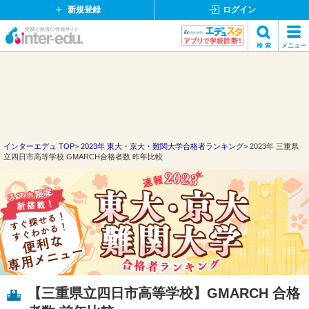
新規登録
ログイン
イ
検 索
メニュー
ン
閉
検索
タ
じ
ー
る
エ
デ
ュ・
ド
インターエデュ TOP
2023年 東大・京大・難関大学合格者ランキング
2023年 三重県
立四日市高等学校 GMARCH合格者数 昨年比較
ッ
ト
コ
ム
【三重県立四日市高等学校】GMARCH 合格