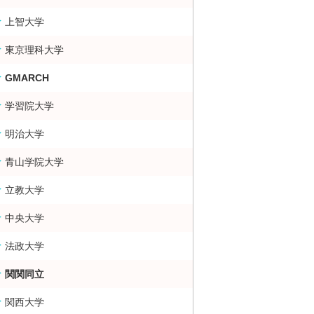
上智大学
大・難関大学合格者数ランキング 掲示板
東京理科大学
GMARCH
学習院大学
明治大学
青山学院大学
立教大学
中央大学
法政大学
関関同立
関西大学