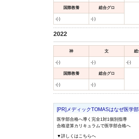
国際教養
総合グロ
-(-)
-(-)
2022
神
文
総
-(-)
-(-)
-(-)
国際教養
総合グロ
-(-)
-(-)