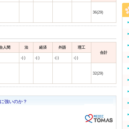
36(29)
合人間
法
経済
外語
理工
合計
-(-)
-(-)
-(-)
-(-)
32(29)