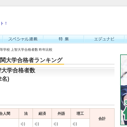
ト！
高等学校 上智大学合格者数 昨年比較
・難関大学合格者ランキング
智大学合格者数
2名)
合人間
法
経済
外語
理工
合計
-(-)
-(-)
-(-)
-(-)