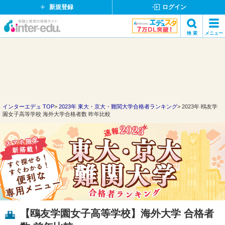
新規登録
ログイン
イ
検 索
メニュー
ン
閉
検索
タ
じ
ー
る
エ
デ
ュ・
ド
インターエデュ TOP
2023年 東大・京大・難関大学合格者ランキング
2023年 鴎友学
園女子高等学校 海外大学合格者数 昨年比較
ッ
ト
コ
ム
【鴎友学園女子高等学校】海外大学 合格者