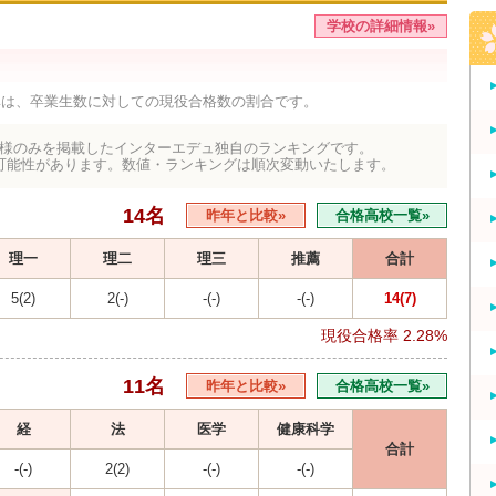
学校の詳細情報»
率は、卒業生数に対しての現役合格数の割合です。
様のみを掲載したインターエデュ独自のランキングです。
可能性があります。数値・ランキングは順次変動いたします。
14名
昨年と比較»
合格高校一覧»
理一
理二
理三
推薦
合計
5(2)
2(-)
-(-)
-(-)
14(7)
現役合格率
2.28%
11名
昨年と比較»
合格高校一覧»
経
法
医学
健康科学
合計
-(-)
2(2)
-(-)
-(-)