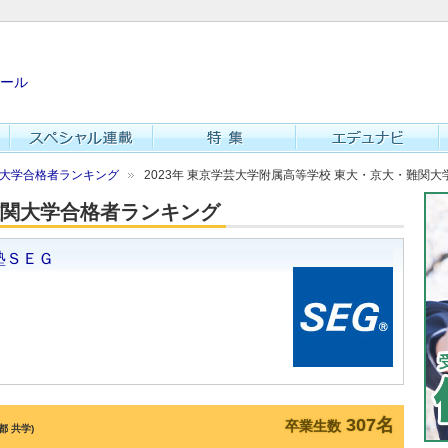
ール
難関大学合格者ランキング
2023年 東京学芸大学附属高等学校 東大・京大・難関大
・難関大学合格者ランキング
307名
卒業生数
都 共学)