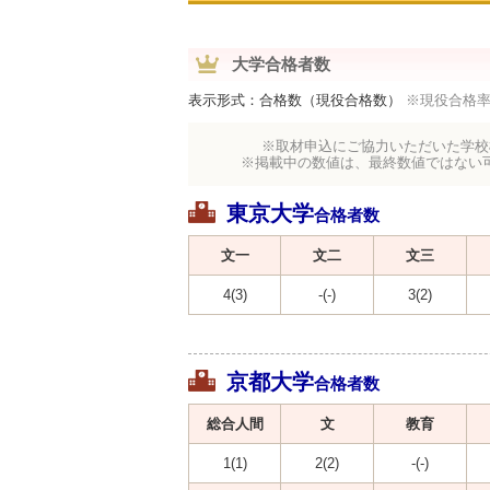
大学合格者数
表示形式：合格数（現役合格数）
※現役合格
※取材申込にご協力いただいた学校
※掲載中の数値は、最終数値ではない
東京大学
合格者数
文一
文二
文三
4(3)
-(-)
3(2)
京都大学
合格者数
総合人間
文
教育
1(1)
2(2)
-(-)