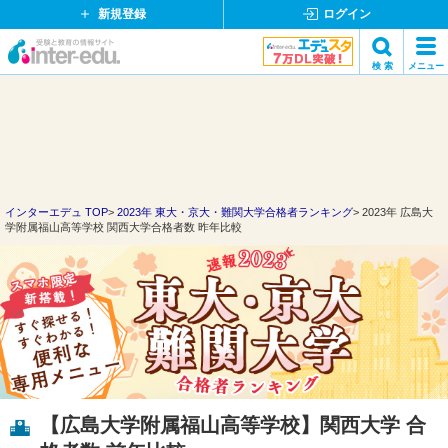
新規登録
ログイン
イ
検 索
メニュー
ン
閉
検索
タ
じ
ー
る
エ
デ
ュ・
ド
インターエデュ TOP
2023年 東大・京大・難関大学合格者ランキング
2023年 広島大
学附属福山高等学校 関西大学合格者数 昨年比較
ッ
ト
コ
ム
【広島大学附属福山高等学校】関西大学 合