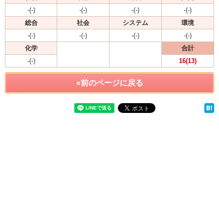
-(-)
-(-)
-(-)
-(-)
総合
社会
システム
環境
-(-)
-(-)
-(-)
-(-)
化学
合計
-(-)
16(13)
«前のページに戻る