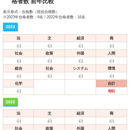
格者数 前年比較
表示形式：合格数（現役合格数）
※2023年合格者数：8名 / 2022年合格者数：16名
2023
法
文
経済
商
-(-)
-(-)
-(-)
-(-)
社会
政策
外国
人間
-(-)
-(-)
-(-)
-(-)
総合
社会
システム
環境
-(-)
-(-)
-(-)
-(-)
化学
合計
-(-)
8(6)
2022
法
文
経済
商
-(-)
-(-)
-(-)
-(-)
社会
政策
外国
人間