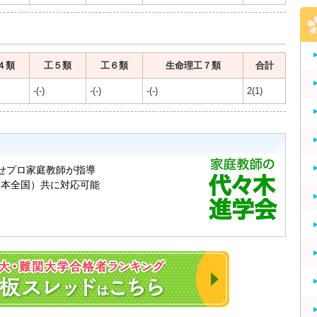
４類
工５類
工６類
生命理工７類
合計
-(-)
-(-)
-(-)
2(1)
2023年 東大・京