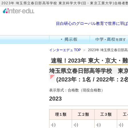
2023年 埼玉県立春日部高等学校 東京科学大学(旧・東京工業大学)合格者
目白研心のグローバル教育で世界に羽ば
インターエデュ TOP
2023年 埼玉県立春日部
速報！2023年 東大・京大
埼玉県立春日部高等学校 東京
(2023年：1名 / 2022年：2名
表示形式：合格数（現役合格数）
2023
理１類
工２類
工３類
工
-(-)
-(-)
-(-)
-(-)