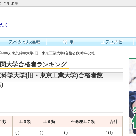
数 昨年比較
たく
高等学校 東京科学大学(旧・東京工業大学)合格者数 昨年比較
・難関大学合格者ランキング
科学大学(旧・東京工業大学)合格者数
)
４類
工５類
工６類
生命理工７類
合計
-(-)
-(-)
-(-)
1(1)