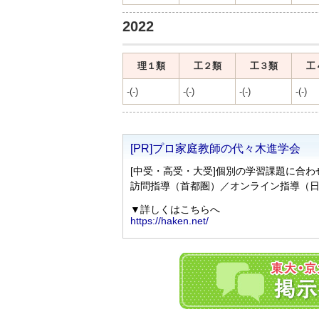
2022
理１類
工２類
工３類
工
-(-)
-(-)
-(-)
-(-)