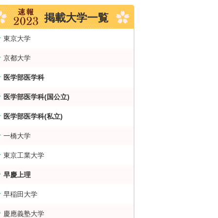
掲載大学一覧
東京大学
京都大学
医学部医学科
医学部医学科(国公立)
医学部医学科(私立)
一橋大学
東京工業大学
早慶上理
大・難関大学合格者数ランキング 掲示板
早稲田大学
慶應義塾大学