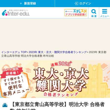
新規登録
ログイン
イ
検 索
メニュー
ン
閉
検索
タ
じ
ー
る
エ
デ
ュ・
ド
インターエデュ TOP
2023年 東大・京大・難関大学合格者ランキング
2023年 東京都
立青山高等学校 明治大学合格者数 昨年比較
ッ
ト
コ
ム
【東京都立青山高等学校】明治大学 合格者