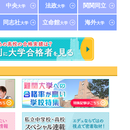
中央
法政
関関同立
大学
大学
同志社
立命館
海外
大学
大学
大学
速報！2023年 東