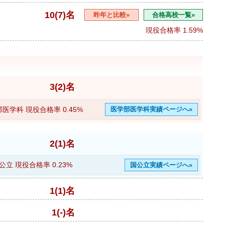
10(7)名
昨年と比較»
合格高校一覧»
現役合格率
1.59%
3(2)名
部医学科 現役合格率
0.45%
医学部医学科実績ページへ»
2(1)名
公立 現役合格率
0.23%
国公立実績ページへ»
1(1)名
1(-)名