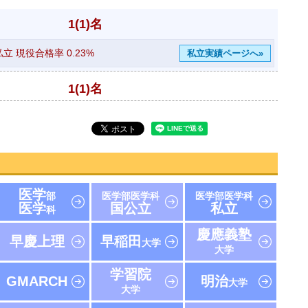
1(1)名
私立 現役合格率
0.23%
私立実績ページへ»
1(1)名
医学
部
医学部医学科
医学部医学科
医学
国公立
私立
科
慶應義塾
早慶上理
早稲田
大学
大学
学習院
GMARCH
明治
大学
大学