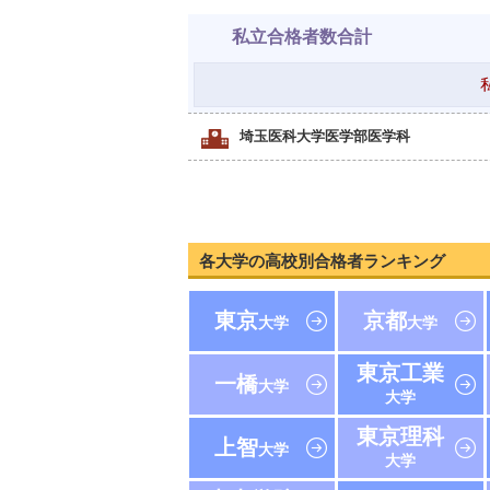
私立合格者数合計
埼玉医科大学医学部医学科
各大学の高校別合格者ランキング
東京
京都
大学
大学
東京工業
一橋
大学
大学
東京理科
上智
大学
大学