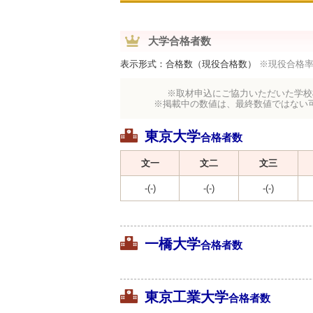
大学合格者数
表示形式：合格数（現役合格数）
※現役合格
※取材申込にご協力いただいた学校
※掲載中の数値は、最終数値ではない
東京大学
合格者数
文一
文二
文三
-(-)
-(-)
-(-)
一橋大学
合格者数
東京工業大学
合格者数