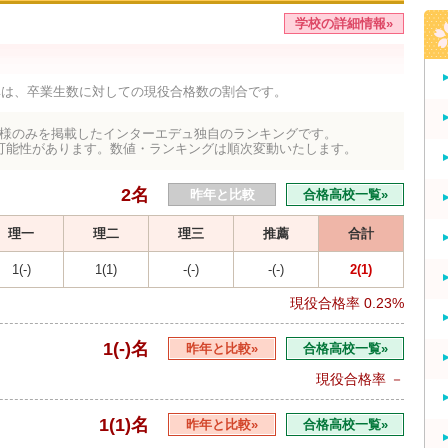
学校の詳細情報»
率は、卒業生数に対しての現役合格数の割合です。
様のみを掲載したインターエデュ独自のランキングです。
可能性があります。数値・ランキングは順次変動いたします。
2名
昨年と比較
合格高校一覧»
理一
理二
理三
推薦
合計
1(-)
1(1)
-(-)
-(-)
2(1)
現役合格率
0.23%
1(-)名
昨年と比較»
合格高校一覧»
現役合格率
－
1(1)名
昨年と比較»
合格高校一覧»