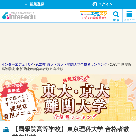
新規登録
ログイン
イ
検 索
メニュー
ン
閉
検索
タ
じ
ー
る
エ
デ
ュ・
ド
インターエデュ TOP
2023年 東大・京大・難関大学合格者ランキング
2023年 國學院
高等学校 東京理科大学合格者数 昨年比較
ッ
ト
コ
ム
【國學院高等学校】東京理科大学 合格者数