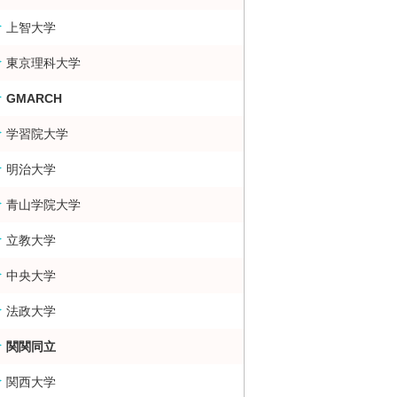
上智大学
大・難関大学合格者数ランキング 掲示板
東京理科大学
GMARCH
学習院大学
明治大学
青山学院大学
立教大学
中央大学
法政大学
関関同立
関西大学