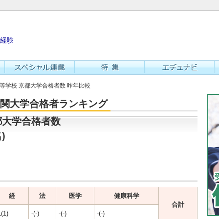
経験
高等学校 京都大学合格者数 昨年比較
・難関大学合格者ランキング
都大学合格者数
)
経
法
医学
健康科学
合計
1(1)
-(-)
-(-)
-(-)