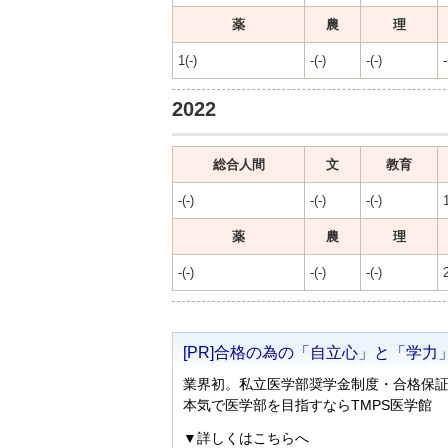
薬
農
理
1(-)
-(-)
-(-)
-
2022
総合人間
文
教育
-(-)
-(-)
-(-)
1
薬
農
理
-(-)
-(-)
-(-)