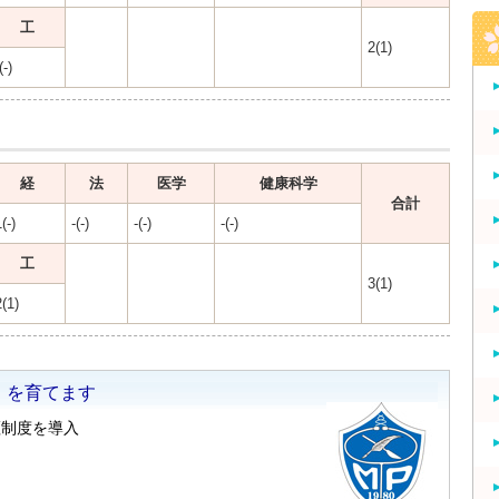
工
2(1)
(-)
経
法
医学
健康科学
合計
(-)
-(-)
-(-)
-(-)
工
3(1)
2(1)