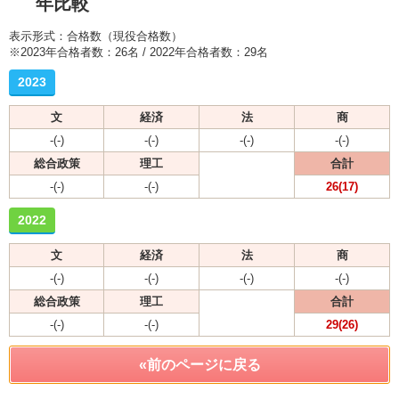
年比較
表示形式：合格数（現役合格数）
※2023年合格者数：26名 / 2022年合格者数：29名
2023
文
経済
法
商
-(-)
-(-)
-(-)
-(-)
総合政策
理工
合計
-(-)
-(-)
26(17)
2022
文
経済
法
商
-(-)
-(-)
-(-)
-(-)
総合政策
理工
合計
-(-)
-(-)
29(26)
«前のページに戻る