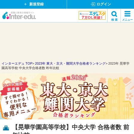
新規登録
ログイン
イ
検 索
メニュー
ン
閉
検索
タ
じ
ー
る
エ
デ
ュ・
ド
インターエデュ TOP
2023年 東大・京大・難関大学合格者ランキング
2023年 晃華学
園高等学校 中央大学合格者数 昨年比較
ッ
ト
コ
ム
【晃華学園高等学校】中央大学 合格者数 前