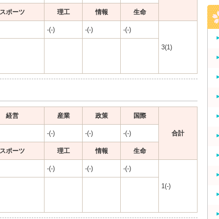
スポーツ
理工
情報
生命
-(-)
-(-)
-(-)
3(1)
経営
産業
政策
国際
-(-)
-(-)
-(-)
合計
スポーツ
理工
情報
生命
-(-)
-(-)
-(-)
1(-)