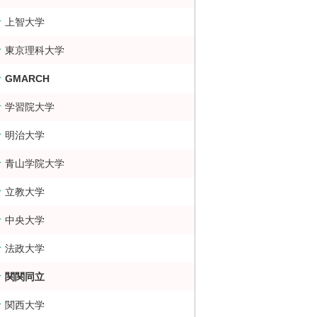
上智大学
東京理科大学
GMARCH
学習院大学
明治大学
大・難関大学合格者数ランキング 掲示板
青山学院大学
立教大学
中央大学
法政大学
関関同立
関西大学