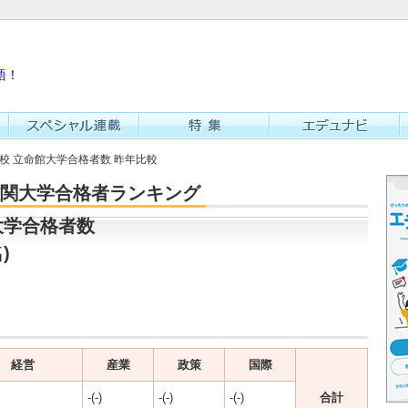
語！
学校 立命館大学合格者数 昨年比較
・難関大学合格者ランキング
大学合格者数
)
経営
産業
政策
国際
-(-)
-(-)
-(-)
合計