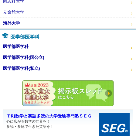
同志社大学
立命館大学
海外大学
医学部医学科
医学部医学科
医学部医学科(国公立)
医学部医学科(私立)
東大・京