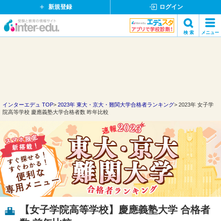
新規登録
ログイン
イ
検 索
メニュー
ン
閉
検索
タ
じ
ー
る
エ
デ
ュ・
ド
インターエデュ TOP
2023年 東大・京大・難関大学合格者ランキング
2023年 女子学
院高等学校 慶應義塾大学合格者数 昨年比較
ッ
ト
コ
ム
【女子学院高等学校】慶應義塾大学 合格者