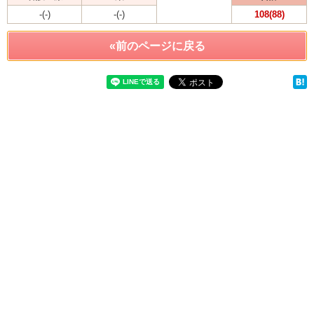
-(-)
-(-)
108(88)
«前のページに戻る