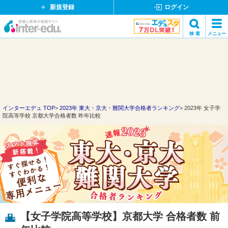
新規登録
ログイン
イ
検 索
メニュー
ン
閉
検索
タ
じ
ー
る
エ
デ
ュ・
ド
インターエデュ TOP
2023年 東大・京大・難関大学合格者ランキング
2023年 女子学
院高等学校 京都大学合格者数 昨年比較
ッ
ト
コ
ム
【女子学院高等学校】京都大学 合格者数 前