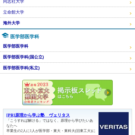
同志社大学
立命館大学
海外大学
医学部医学科
医学部医学科
医学部医学科(国公立)
医学部医学科(私立)
東大・京