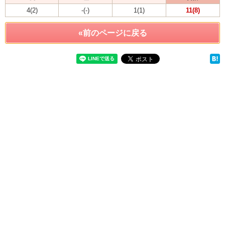
4(2)
-(-)
1(1)
11(8)
«前のページに戻る