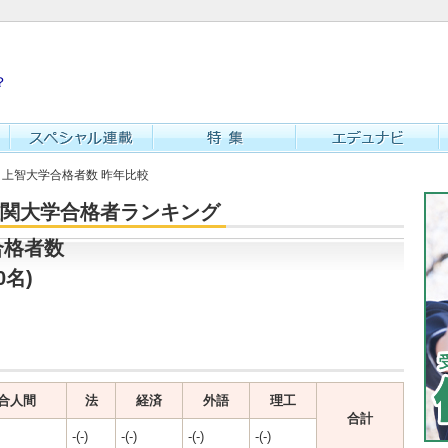
？
校 上智大学合格者数 昨年比較
・難関大学合格者ランキング
合格者数
0名)
合人間
法
経済
外語
理工
合計
-(-)
-(-)
-(-)
-(-)