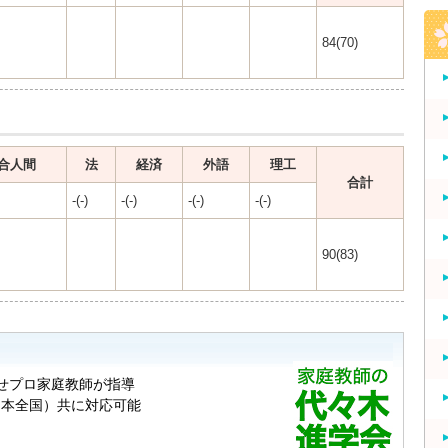
84(70)
合人間
法
経済
外語
理工
合計
-(-)
-(-)
-(-)
-(-)
90(83)