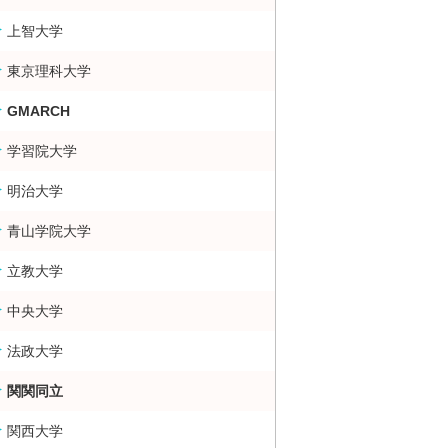
上智大学
大・難関大学合格者数ランキング 掲示板
東京理科大学
GMARCH
学習院大学
明治大学
青山学院大学
立教大学
中央大学
法政大学
関関同立
関西大学