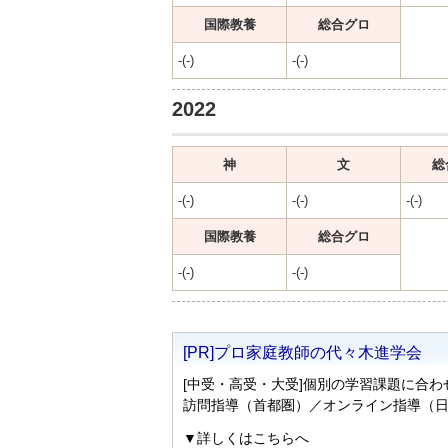
国際教養
総合グロ
-(-)
-(-)
2022
神
文
総
-(-)
-(-)
-(-)
国際教養
総合グロ
-(-)
-(-)